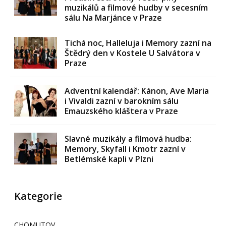
muzikálů a filmové hudby v secesním
sálu Na Marjánce v Praze
Tichá noc, Halleluja i Memory zazní na
Štědrý den v Kostele U Salvátora v
Praze
Adventní kalendář: Kánon, Ave Maria
i Vivaldi zazní v barokním sálu
Emauzského kláštera v Praze
Slavné muzikály a filmová hudba:
Memory, Skyfall i Kmotr zazní v
Betlémské kapli v Plzni
Kategorie
CHOMUTOV