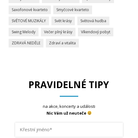
Saxofonové kvarteto
Smyčcové kvarteto
SVĚTOVÉ MUZIKÁLY
Svět krásy
Světová hudba
Swing Melody
Večer plný krásy
Víkendový pobyt
ZDRAVÁ NEDĚLE
Zdraví a vitalita
PRAVIDELNÉ TIPY
na akce, koncerty a události
Nic Vám už neuteče