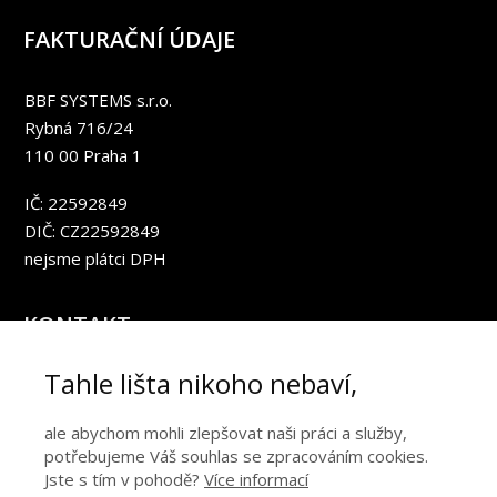
FAKTURAČNÍ ÚDAJE
BBF SYSTEMS s.r.o.
Rybná 716/24
110 00 Praha 1
IČ: 22592849
DIČ: CZ22592849
nejsme plátci DPH
KONTAKT
Tahle lišta nikoho nebaví,
info@vstupenkaonline.cz
Napište nám
ale abychom mohli zlepšovat naši práci a služby,
potřebujeme Váš souhlas se zpracováním cookies.
OOÚ a GDPR
Jste s tím v pohodě?
Více informací