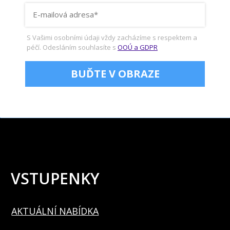
S Vašimi osobními údaji vždy zacházíme s respektem a
péčí. Odesláním souhlasíte s
OOÚ a GDPR
BUĎTE V OBRAZE
VSTUPENKY
AKTUÁLNÍ NABÍDKA